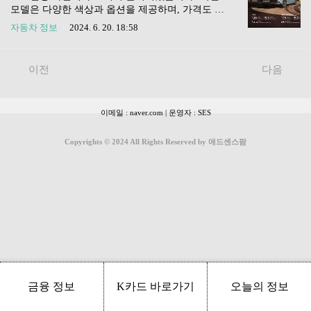
각 트림별로 제공되는 옵션을 살펴보겠습니다.트
모델은 다양한 색상과 옵션을 제공하며, 가격도 합
림주요 옵션테크노인텔리전트 크루즈컨트롤, 전동
리적으로 책정되어 많은 관심을 받고 있습니다. 이
자동차 정보
2024. 6. 20. 18:58
트렁크, 1열 열선통풍시트, 열선핸들, 동승석 전동
글에서는 2025 아반떼의 모든 정보를 자세히 살펴
시트, 어라운드뷰아이코닉테크노 옵션 포함, 추가
보고, 구매를 고려하는 분들을 위해 유용한 팁을 제
로 고급 오디오 시스템, 파노라마 선루프에스프리
공하겠습니다.1. 2025 아반떼 가격 정보2025 아반
이전
다음
알핀아이코닉 옵션 포함, 추가로 에스프리 알핀 전
떼의 가격은 모델과 옵션에 따라 다양합니다. 아래
용 디자인 요소, 고성능 서스..
표를 통해 각 모델의 가격을 확인해보세요. 모델가
격 (원)가솔린 1.6 스마트19,940,000가솔린 1.6 모던
이메일 : naver.com | 운영자 : SES
23,260,000가솔린 1.6 인스퍼레이션26,990,000LPi
스마트21,340,000LPi 모던24,650,000LPi 인스퍼레
이션28,260,000하이브리드 스마트24,850,000하이
Copyrights © 2024 All Rights Reserved by 애드센스팜
브리드 모던27,510,000N 가솔린 2.0 터보3..
금융 정보
K카드 바로가기
오늘의 정보