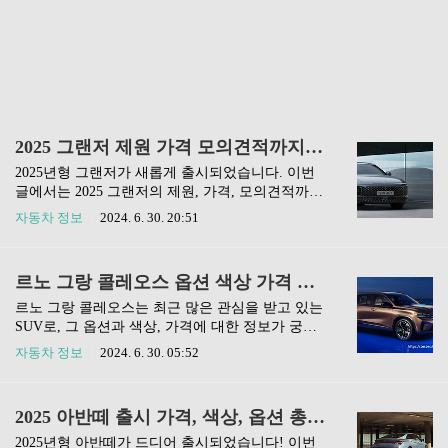
2025 그랜저 제원 가격 모의견적까지 한눈에 살펴보기
2025년형 그랜저가 새롭게 출시되었습니다. 이번
글에서는 2025 그랜저의 제원, 가격, 모의견적까지
상세히 알아보고, 여러분이 직접 견적을 내볼 수 있
자동차 정보
2024. 6. 30. 20:51
도록 도와드리겠습니다. 그랜저 구매를 고려하고
계신다면, 이 글을 통해 최신 정보를 얻어가세요! 2
025 그랜저의 제원2025년형 그랜저는 다양한 엔진
르노 그랑 콜레오스 옵션 색상 가격 완벽 분석
옵션과 세련된 디자인으로 주목받고 있습니다. 202
5 그랜저의 주요 제원을 살펴보면 다음과 같습니
르노 그랑 콜레오스는 최근 많은 관심을 받고 있는
다:엔진 종류배기량최대 출력연비 (km/L)가솔린 2.
SUV로, 그 옵션과 색상, 가격에 대한 정보가 궁금
52,497cc198마력11.1가솔린 3.53,470cc290마력9.8
하시죠? 이 글에서는 르노 그랑 콜레오스의 다양한
자동차 정보
2024. 6. 30. 05:52
하이브리드1,598cc180마력16.2LPG3,470cc240마력
옵션과 색상, 그리고 예상 가격에 대해 자세히 알아
7.5 2025 그랜저 가격2025 그랜저의 가격은 트림과
보고, 구매를 고려하시는 분들께 도움이 될 수 있는
옵션에 따라 다양하게 책정되어 있습니다. 아래 표
정보를 제공하겠습니다.르노 그랑 콜레오스의 다
2025 아반떼 출시 가격, 색상, 옵션 총정리
는 2025 그..
양한 옵션르노 그랑 콜레오스는 세 가지 주요 트림
으로 나뉩니다: 테크노, 아이코닉, 에스프리 알핀.
2025년형 아반떼가 드디어 출시되었습니다! 이번