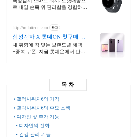
낙상감지 스마트 워치. 로켓배송으
로 내일 손목 위 편리함을 경험하세
요! 바쁜 일상, 부모님 선물까지! 가
볍고 똑똑한 갤럭시 워치로 스마트
하게.
http://m.lotteon.com
광고
삼성전자 X 롯데ON 첫구매 최
대 5천원 혜택!
내 취향에 딱 맞는 브랜드별 혜택
+중복 쿠폰! 지금 롯데온에서 만나
보세요!
• 갤럭시워치6의 가격
• 갤럭시워치6의 주요 스펙
• 디자인 및 추가 기능
• 디자인의 진화
• 건강 관리 기능