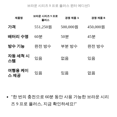
브라운 시리즈 9 프로 플러스 윈터 에디션5
브라운 시리즈 9 프로
제품명
경쟁 제품 A
경쟁 제품 B
플러스
가격
551,250원
500,000원
450,000원
배터리 수명
60분
50분
45분
방수 기능
완전 방수
부분 방수
완전 방수
자동 세척 시
있음
없음
있음
스템
여행용 케이
있음
있음
없음
스 제공
"한 번의 충전으로 60분 동안 사용 가능한 브라운 시리
즈 9 프로 플러스, 지금 확인하세요!"